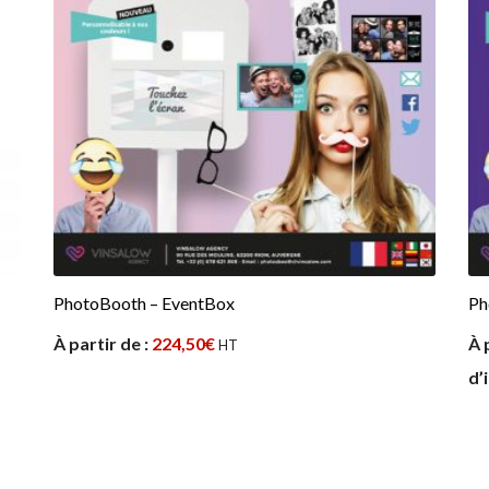
PhotoBooth – EventBox
Ph
À partir de :
224,50
€
À 
HT
d’