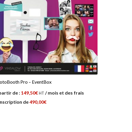
otoBooth Pro – EventBox
partir de :
149,50
€
/ mois et des frais
HT
inscription de
490,00
€