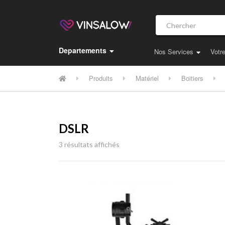
Chercher :
Departements
Nos Services
Votr
Produits
Matériel
Boitiers
DSLR
3 résultats affichés