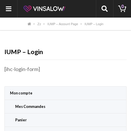
0
Zz
IUMP – Account Page
IUMP – Login
IUMP – Login
[ihc-login-form]
Mon compte
Mes Commandes
Panier