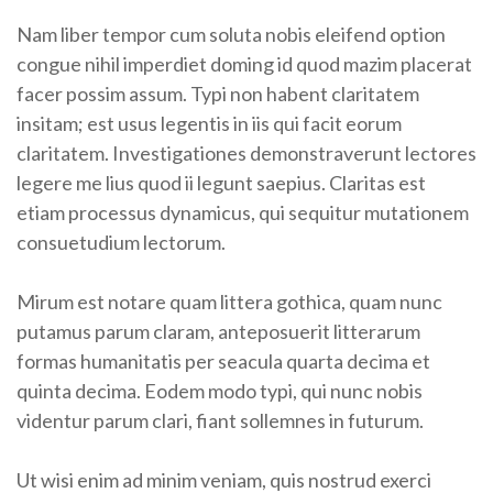
Nam liber tempor cum soluta nobis eleifend option
congue nihil imperdiet doming id quod mazim placerat
facer possim assum. Typi non habent claritatem
insitam; est usus legentis in iis qui facit eorum
claritatem. Investigationes demonstraverunt lectores
legere me lius quod ii legunt saepius. Claritas est
etiam processus dynamicus, qui sequitur mutationem
consuetudium lectorum.
Mirum est notare quam littera gothica, quam nunc
putamus parum claram, anteposuerit litterarum
formas humanitatis per seacula quarta decima et
quinta decima. Eodem modo typi, qui nunc nobis
videntur parum clari, fiant sollemnes in futurum.
Ut wisi enim ad minim veniam, quis nostrud exerci